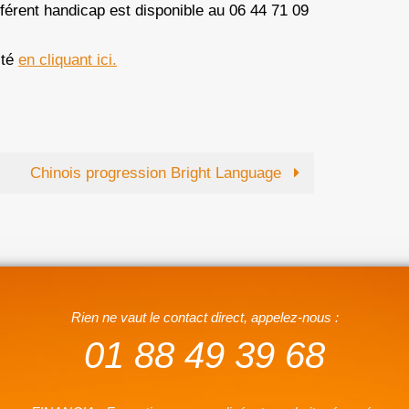
éférent handicap est disponible au 06 44 71 09
ité
en cliquant ici.
Chinois progression Bright Language
Rien ne vaut le contact direct, appelez-nous :
01 88 49 39 68