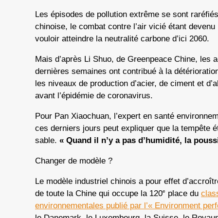
Les épisodes de pollution extrême se sont raréfié
chinoise, le combat contre l’air vicié étant deven
vouloir atteindre la neutralité carbone d’ici 2060.
Mais d’après Li Shuo, de Greenpeace Chine, les ac
dernières semaines ont contribué à la détérioration
les niveaux de production d’acier, de ciment et d
avant l’épidémie de coronavirus.
Pour Pan Xiaochuan, l’expert en santé environnem
ces derniers jours peut expliquer que la tempête é
sable.
« Quand il n’y a pas d’humidité, la pouss
Changer de modèle ?
Le modèle industriel chinois a pour effet d’accroîtr
e
de toute la Chine qui occupe la 120
place du
clas
environnementales publié par l’« Environment per
le Danemark, le Luxembourg, la Suisse, le Royau